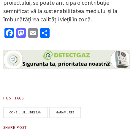
proiectului, se poate anticipa o contribuție
semnificativă la sustenabilitatea mediului și la
îmbunătățirea calității vieții în zonă.
Facebook
Mastodon
Email
Partajează
POST TAGS
CONSILIULJUDEȚEAN
MARAMURES
SHARE POST