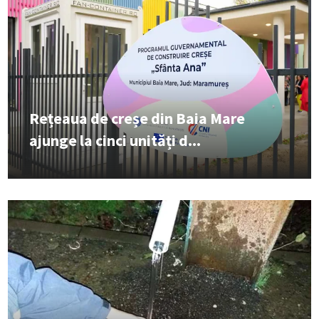
Rețeaua de creșe din Baia Mare
ajunge la cinci unități d...