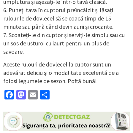
umplutura și așezați-le într-o tavă clasică.
Puneți tava în cuptorul preîncălzit și lăsați
rulourile de dovlecel să se coacă timp de 15
minute sau până când devin aurii și crocante.
Scoateți-le din cuptor și serviți-le simplu sau cu
un sos de usturoi cu iaurt pentru un plus de
savoare.
Aceste rulouri de dovlecel la cuptor sunt un
adevărat deliciu și o modalitate excelentă de a
folosi legumele de sezon. Poftă bună!
Facebook
Mastodon
Email
Partajează