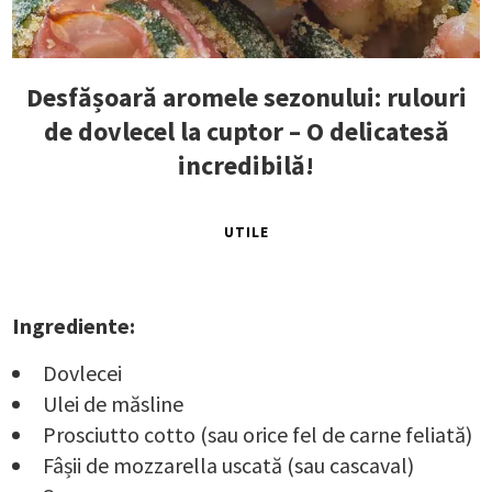
Desfășoară aromele sezonului: rulouri
de dovlecel la cuptor – O delicatesă
incredibilă!
UTILE
Ingrediente:
Dovlecei
Ulei de măsline
Prosciutto cotto (sau orice fel de carne feliată)
Fâșii de mozzarella uscată (sau cascaval)