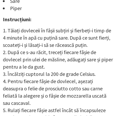
Sare
Piper
Instrucțiuni:
Tăiați dovleceii în fâșii subțiri și fierbeți-i timp de
4 minute în apă cu puțină sare. După ce sunt fierți,
scoateți-i și lăsați-i să se răcească puțin.
După ce s-au răcit, treceți fiecare fâșie de
dovlecel prin ulei de măsline, adăugați sare și piper
pentru a le da gust.
Încălziți cuptorul la 200 de grade Celsius.
Pentru fiecare fâșie de dovlecel, așezați
deasupra o felie de prosciutto cotto sau carne
feliată la alegere și o fâșie de mozzarella uscată
sau cascaval.
Rulați fiecare fâșie astfel încât să încapsuleze