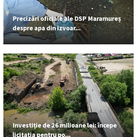
Precizări oficiale ale DSP Maramureș
despre apa din izvoar...
Investiție de 26 milioane lei: începe
licitația pentru po...