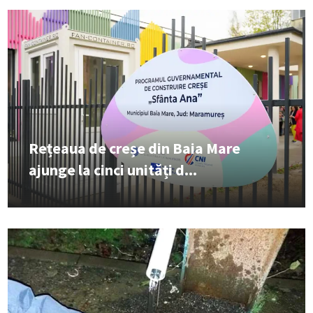
Rețeaua de creșe din Baia Mare
ajunge la cinci unități d...