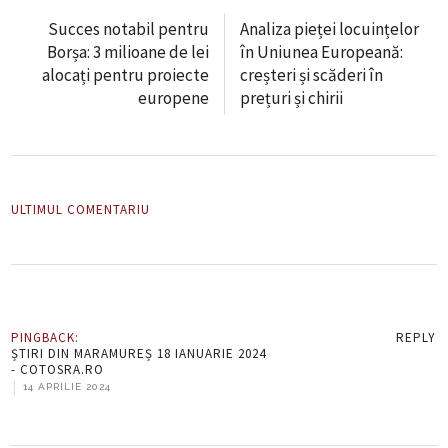
Succes notabil pentru
Analiza pieței locuințelor
Borșa: 3 milioane de lei
în Uniunea Europeană:
alocați pentru proiecte
creșteri și scăderi în
europene
prețuri și chirii
ULTIMUL COMENTARIU
PINGBACK:
REPLY
ȘTIRI DIN MARAMUREȘ 18 IANUARIE 2024
- COTOSRA.RO
|
14 APRILIE 2024