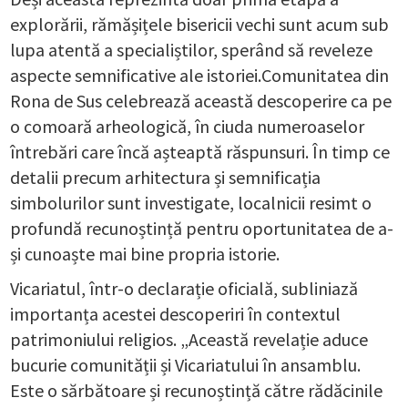
explorării, rămășițele bisericii vechi sunt acum sub
lupa atentă a specialiștilor, sperând să reveleze
aspecte semnificative ale istoriei.Comunitatea din
Rona de Sus celebrează această descoperire ca pe
o comoară arheologică, în ciuda numeroaselor
întrebări care încă așteaptă răspunsuri. În timp ce
detalii precum arhitectura și semnificația
simbolurilor sunt investigate, localnicii resimt o
profundă recunoștință pentru oportunitatea de a-
și cunoaște mai bine propria istorie.
Vicariatul, într-o declarație oficială, subliniază
importanța acestei descoperiri în contextul
patrimoniului religios. „Această revelație aduce
bucurie comunității și Vicariatului în ansamblu.
Este o sărbătoare și recunoștință către rădăcinile