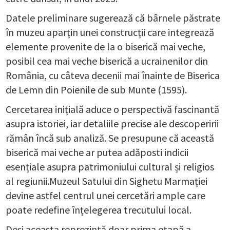
Datele preliminare sugerează că bârnele păstrate
în muzeu aparțin unei construcții care integrează
elemente provenite de la o biserică mai veche,
posibil cea mai veche biserică a ucrainenilor din
România, cu câteva decenii mai înainte de Biserica
de Lemn din Poienile de sub Munte (1595).
Cercetarea inițială aduce o perspectivă fascinantă
asupra istoriei, iar detaliile precise ale descoperirii
rămân încă sub analiză. Se presupune că această
biserică mai veche ar putea adăposti indicii
esențiale asupra patrimoniului cultural și religios
al regiunii.Muzeul Satului din Sighetu Marmației
devine astfel centrul unei cercetări ample care
poate redefine înțelegerea trecutului local.
Deși aceasta reprezintă doar prima etapă a