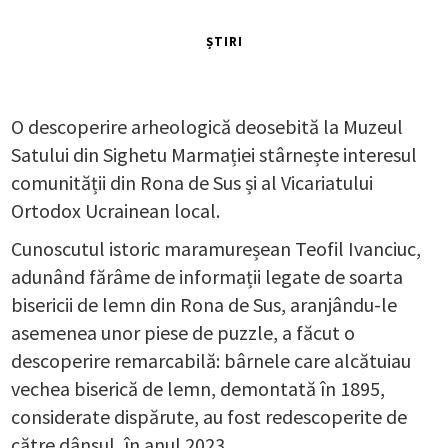
ȘTIRI
O descoperire arheologică deosebită la Muzeul
Satului din Sighetu Marmației stârnește interesul
comunității din Rona de Sus și al Vicariatului
Ortodox Ucrainean local.
Cunoscutul istoric maramureșean Teofil Ivanciuc,
adunând fărâme de informații legate de soarta
bisericii de lemn din Rona de Sus, aranjându-le
asemenea unor piese de puzzle, a făcut o
descoperire remarcabilă: bârnele care alcătuiau
vechea biserică de lemn, demontată în 1895,
considerate dispărute, au fost redescoperite de
către dânsul, în anul 2023.