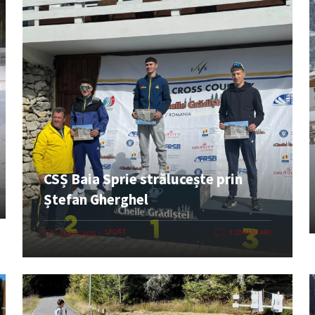
CSȘ Baia Sprie strălucește prin
Ștefan Gherghel
SPORT
0 COMENTARII
03 OCT. 2025