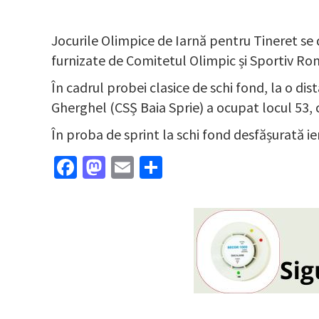
Jocurile Olimpice de Iarnă pentru Tineret se
furnizate de Comitetul Olimpic și Sportiv Ro
În cadrul probei clasice de schi fond, la o di
Gherghel (CSȘ Baia Sprie) a ocupat locul 53, 
În proba de sprint la schi fond desfășurată ie
Facebook
Mastodon
Email
Partajează