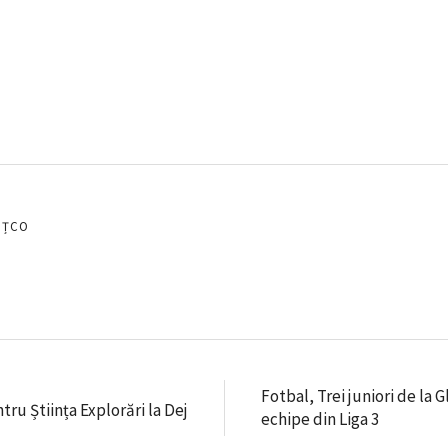
EȚCO
Fotbal, Trei juniori de la 
ntru Știința Explorări la Dej
echipe din Liga 3