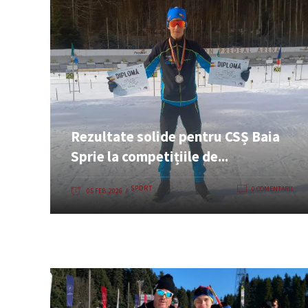
Rezultate solide pentru CSȘ Baia
Sprie la competițiile de...
SPORT
0 COMENTARII
05 FEB. 2026