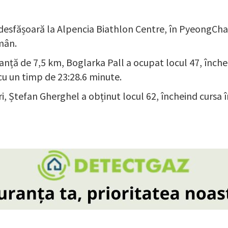
 desfășoară la Alpencia Biathlon Centre, în PyeongCh
mân.
stanță de 7,5 km, Boglarka Pall a ocupat locul 47, înch
cu un timp de 23:28.6 minute.
ri, Ștefan Gherghel a obținut locul 62, încheind cursa 