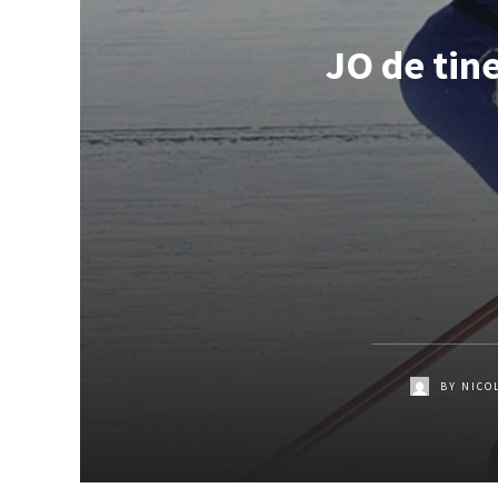
JO de tine
BY
NICO