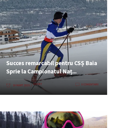
Succes remarcabil pentru CSȘ Baia
Sprie la Campionatul Naț...
SPORT
0 COMENTARII
19 MART. 2025