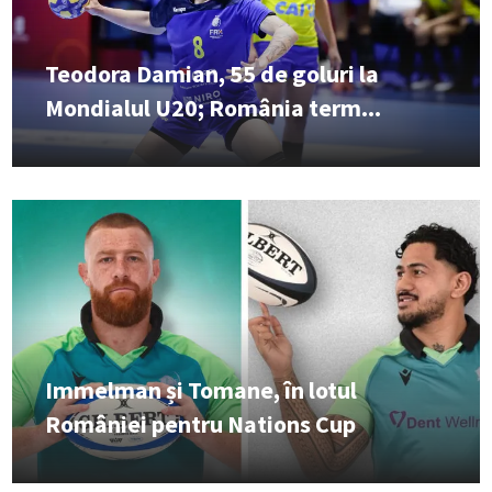
Teodora Damian, 55 de goluri la
Mondialul U20; România term...
Immelman și Tomane, în lotul
României pentru Nations Cup