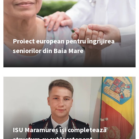
Proiect european pentru îngrijirea
seniorilor din Baia Mare
ISU Maramureș își completează