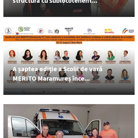
structura cu sublocotenent...
A șaptea ediție a Școlii de vară
MERITO Maramureș înce...