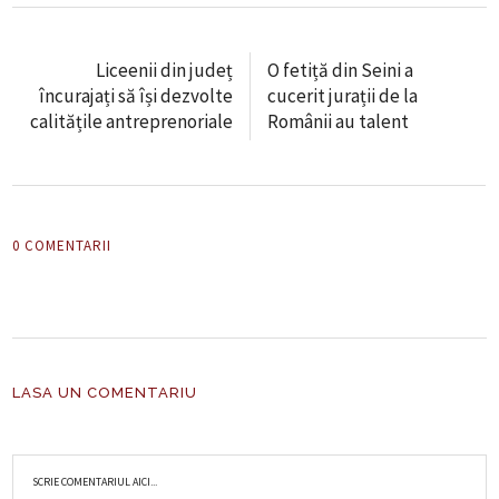
Liceenii din județ
O fetiță din Seini a
încurajați să își dezvolte
cucerit jurații de la
calitățile antreprenoriale
Românii au talent
0 COMENTARII
LASA UN COMENTARIU