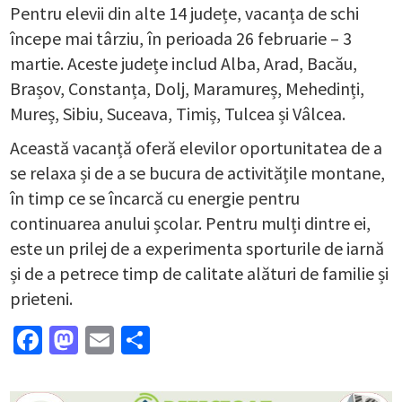
Pentru elevii din alte 14 județe, vacanța de schi
începe mai târziu, în perioada 26 februarie – 3
martie. Aceste județe includ Alba, Arad, Bacău,
Brașov, Constanța, Dolj, Maramureș, Mehedinți,
Mureș, Sibiu, Suceava, Timiș, Tulcea și Vâlcea.
Această vacanță oferă elevilor oportunitatea de a
se relaxa și de a se bucura de activitățile montane,
în timp ce se încarcă cu energie pentru
continuarea anului școlar. Pentru mulți dintre ei,
este un prilej de a experimenta sporturile de iarnă
și de a petrece timp de calitate alături de familie și
prieteni.
Facebook
Mastodon
Email
Partajează