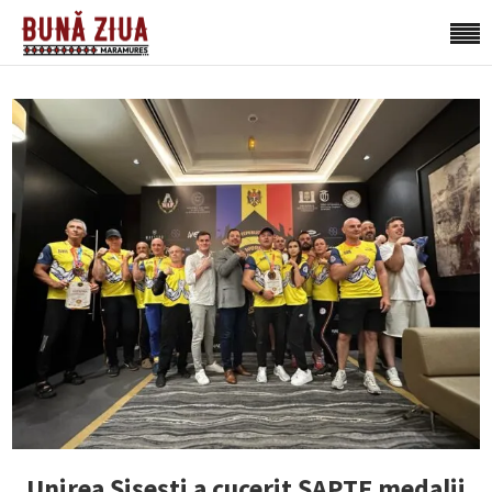
Unirea Șișești a cucerit ȘAPTE medalii