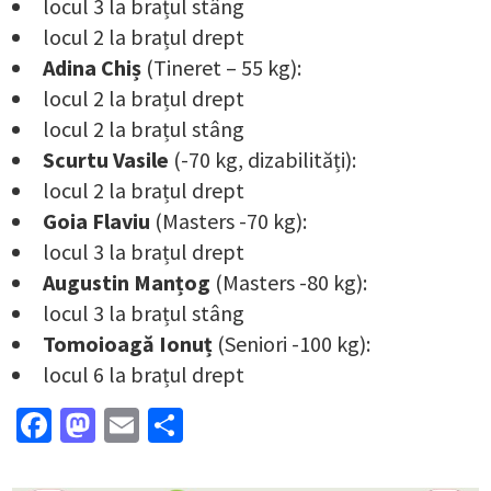
locul 3 la brațul stâng
locul 2 la brațul drept
Adina Chiș
(Tineret – 55 kg):
locul 2 la brațul drept
locul 2 la brațul stâng
Scurtu Vasile
(-70 kg, dizabilități):
locul 2 la brațul drept
Goia Flaviu
(Masters -70 kg):
locul 3 la brațul drept
Augustin Manțog
(Masters -80 kg):
locul 3 la brațul stâng
Tomoioagă Ionuț
(Seniori -100 kg):
locul 6 la brațul drept
Facebook
Mastodon
Email
Partajează