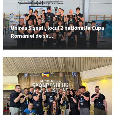
Unirea Șișești, locul 2 național la Cupa
României de sk...