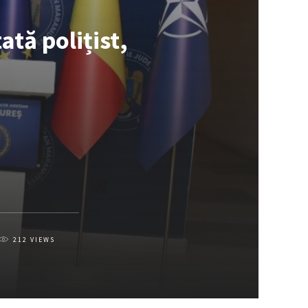
tă polițist,
212
VIEWS