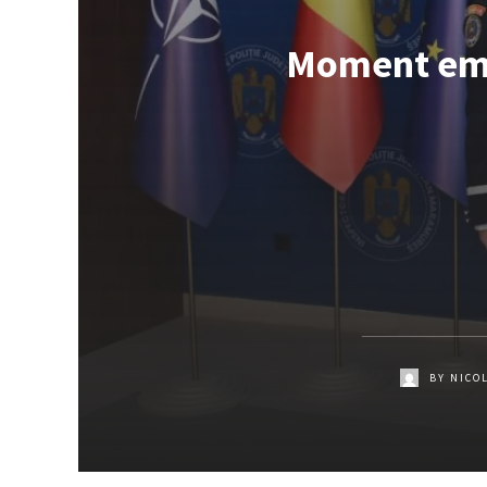
Moment emoț
BY
NICO