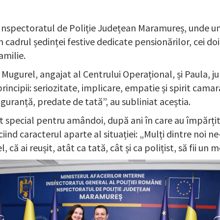
spectoratul de Poliție Județean Maramureș, unde un age
. În cadrul ședinței festive dedicate pensionărilor, cei
amilie.
gurel, angajat al Centrului Operațional, și Paula, juri
principii: seriozitate, implicare, empatie și spirit cama
siguranță, predate de tată”, au subliniat aceștia.
pecial pentru amândoi, după ani în care au împărțit 
eciind caracterul aparte al situației: „Mulți dintre noi
ă ai reușit, atât ca tată, cât și ca polițist, să fii un 