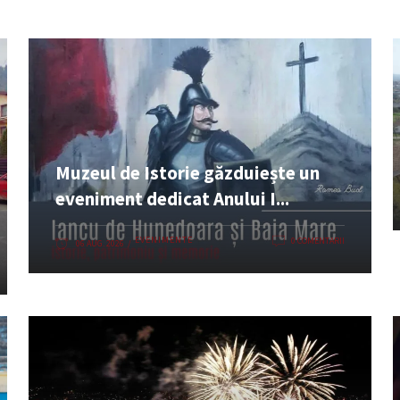
Muzeul de Istorie găzduiește un
eveniment dedicat Anului I...
EVENIMENTE
0 COMENTARII
06 AUG. 2026