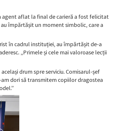
nt aflat la final de carieră a fost felicitat
 doi au împărtășit un moment simbolic, care a
st în cadrul instituției, au împărtășit de-a
raderesc. „Primele și cele mai valoroase lecții
același drum spre serviciu. Comisarul-șef
 ne-am dori să transmitem copiilor dragostea
model.”