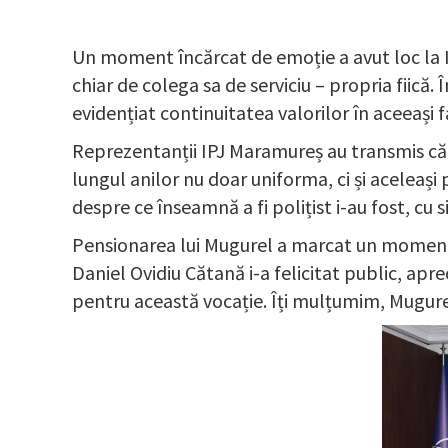
Un moment încărcat de emoție a avut loc la In
chiar de colega sa de serviciu – propria fiică
evidențiat continuitatea valorilor în aceeași f
Reprezentanții IPJ Maramureș au transmis că Mu
lungul anilor nu doar uniforma, ci și aceleași 
despre ce înseamnă a fi polițist i-au fost, cu 
Pensionarea lui Mugurel a marcat un moment s
Daniel Ovidiu Cătană i-a felicitat public, apr
pentru această vocație. Îți mulțumim, Mugurel, c