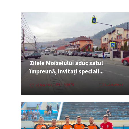
Zilele Moiseiului aduc satul
împreună, invitați speciali...
EVENIMENTE
0 COMENTARII
06 AUG. 2026