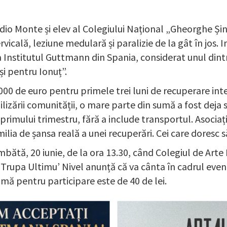
dio Monte și elev al Colegiului Național „Gheorghe Șinca
vicală, leziune medulară și paralizie de la gât în jos. 
a Institutul Guttmann din Spania, considerat unul din
și pentru Ionuț”.
000 de euro pentru primele trei luni de recuperare inte
izării comunității, o mare parte din sumă a fost deja 
rimului trimestru, fără a include transportul. Asociația
ilia de șansa reală a unei recuperări. Cei care doresc 
mbătă, 20 iunie, de la ora 13.30, când Colegiul de Art
upa Ultimu’ Nivel anunță că va cânta în cadrul evenime
imă pentru participare este de 40 de lei.