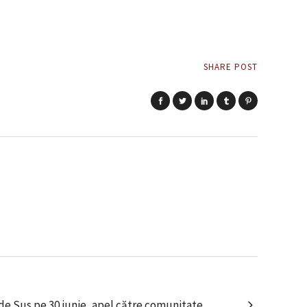
SHARE POST
 de Sus pe 30 iunie, apel către comunitate