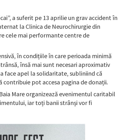
i”, a suferit pe 13 aprilie un grav accident în
Internat la Clinica de Neurochirurgie din
tre cele mai performante centre de
nsivă, în condițiile în care perioada minimă
strânsă, însă mai sunt necesari aproximativ
 face apel la solidaritate, subliniind că
să contribuie pot accesa pagina de donații.
e Baia Mare organizează evenimentul caritabil
ntului, iar toți banii strânși vor fi