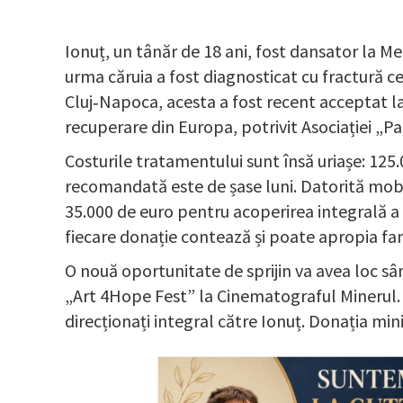
Ionuț, un tânăr de 18 ani, fost dansator la Me
urma căruia a fost diagnosticat cu fractură cer
Cluj‑Napoca, acesta a fost recent acceptat l
recuperare din Europa, potrivit Asociației „Pa
Costurile tratamentului sunt însă uriașe: 125.
recomandată este de șase luni. Datorită mobil
35.000 de euro pentru acoperirea integrală a p
fiecare donație contează și poate apropia fam
O nouă oportunitate de sprijin va avea loc sâ
„Art 4Hope Fest” la Cinematograful Minerul. Tr
direcționați integral către Ionuț. Donația min