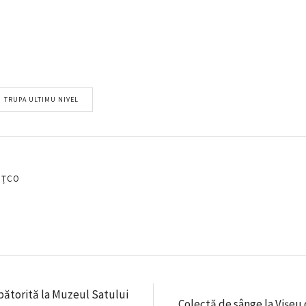
TRUPA ULTIMU NIVEL
EȚCO
rbătorită la Muzeul Satului
Colectă de sânge la Vișeu