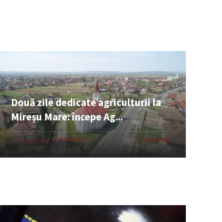
Două zile dedicate agriculturii la
Mireșu Mare: începe Ag...
EVENIMENTE
0 COMENTARII
06 AUG. 2026