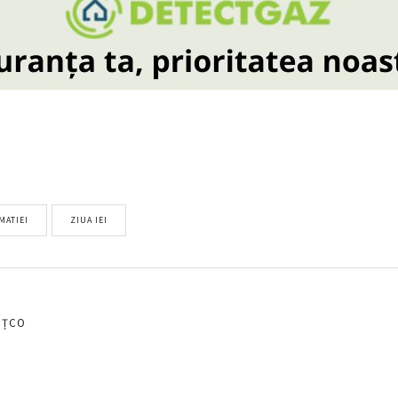
MATIEI
ZIUA IEI
EȚCO