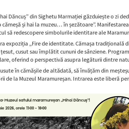
ai Dăncuș” din Sighetu Marmației găzduiește o zi dedic
 cămeșă și hai la muzeu… în șezătoare”. Manifestarea
cul să redescopere simbolurile identitare ale Maramur
lora expoziția „Fire de identitate. Cămașa tradițională 
 țesut, cusut sau împlătit cununi de sânziene. Programu
are, oferind o perspectivă asupra legăturii dintre natur
sute în cămășile de altădată, să învățăm din meșteșug
rii de la Muzeul Maramureșan. Intrarea este liberă pen