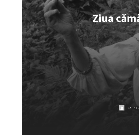
Ziua cămă
BY
NI