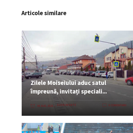
Articole similare
Zilele Moiseiului aduc satul
împreună, invitați speciali...
EVENIMENTE
0 COMENTARII
06 AUG. 2026