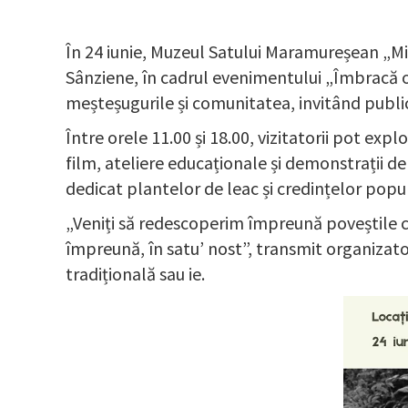
În 24 iunie, Muzeul Satului Maramureșean „Mih
Sânziene, în cadrul evenimentului „Îmbracă o
meșteșugurile și comunitatea, invitând publi
Între orele 11.00 și 18.00, vizitatorii pot exp
film, ateliere educaționale și demonstrații de
dedicat plantelor de leac și credințelor popul
„Veniți să redescoperim împreună poveștile cu
împreună, în satu’ nost”, transmit organizato
tradițională sau ie.