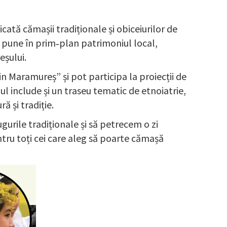
ată cămașii tradiționale și obiceiurilor de
 pune în prim‑plan patrimoniul local,
eșului.
din Maramureș” și pot participa la proiecții de
l include și un traseu tematic de etnoiatrie,
ă și tradiție.
urile tradiționale și să petrecem o zi
tru toți cei care aleg să poarte cămașă