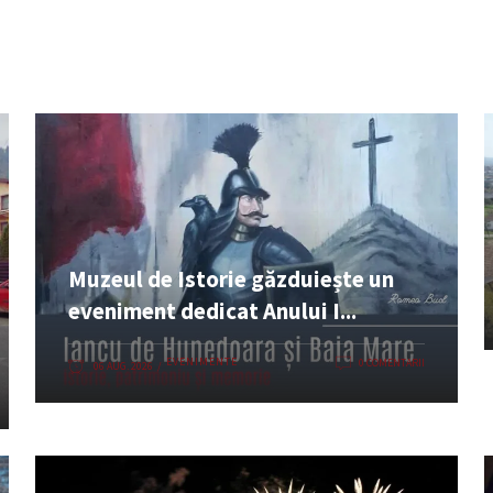
Muzeul de Istorie găzduiește un
eveniment dedicat Anului I...
EVENIMENTE
0 COMENTARII
06 AUG. 2026