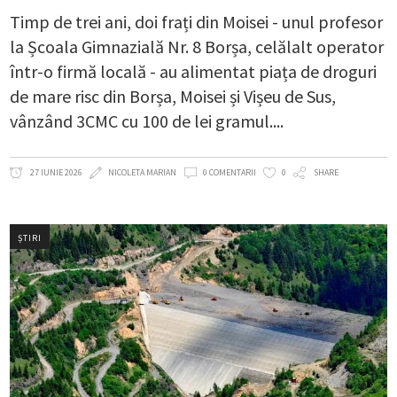
Timp de trei ani, doi frați din Moisei - unul profesor
la Școala Gimnazială Nr. 8 Borșa, celălalt operator
într-o firmă locală - au alimentat piața de droguri
de mare risc din Borșa, Moisei și Vișeu de Sus,
vânzând 3CMC cu 100 de lei gramul.
27 IUNIE 2026
NICOLETA MARIAN
0 COMENTARII
0
SHARE
ȘTIRI