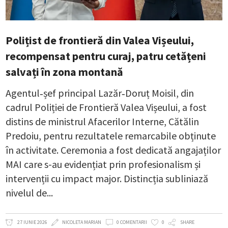
Polițist de frontieră din Valea Vișeului,
recompensat pentru curaj, patru cetățeni
salvați în zona montană
Agentul‑șef principal Lazăr‑Doruț Moisil, din
cadrul Poliției de Frontieră Valea Vișeului, a fost
distins de ministrul Afacerilor Interne, Cătălin
Predoiu, pentru rezultatele remarcabile obținute
în activitate. Ceremonia a fost dedicată angajaților
MAI care s-au evidențiat prin profesionalism și
intervenții cu impact major. Distincția subliniază
nivelul de
27 IUNIE 2026
NICOLETA MARIAN
0 COMENTARII
0
SHARE