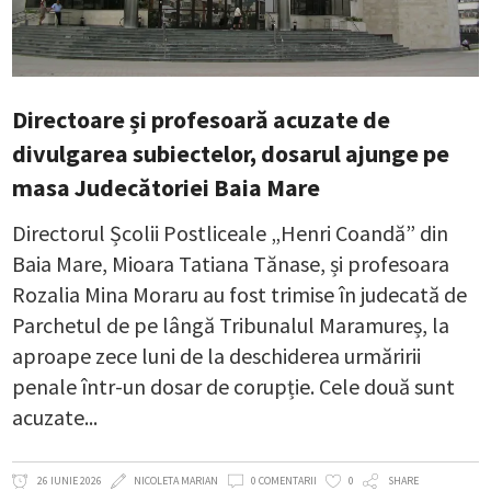
Directoare și profesoară acuzate de
divulgarea subiectelor, dosarul ajunge pe
masa Judecătoriei Baia Mare
Directorul Școlii Postliceale „Henri Coandă” din
Baia Mare, Mioara Tatiana Tănase, și profesoara
Rozalia Mina Moraru au fost trimise în judecată de
Parchetul de pe lângă Tribunalul Maramureș, la
aproape zece luni de la deschiderea urmăririi
penale într-un dosar de corupție. Cele două sunt
acuzate
26 IUNIE 2026
NICOLETA MARIAN
0 COMENTARII
0
SHARE