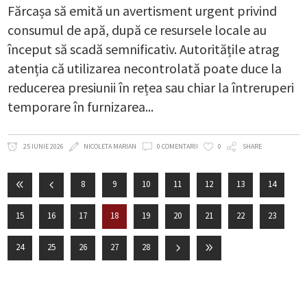
Fărcașa să emită un avertisment urgent privind
consumul de apă, după ce resursele locale au
început să scadă semnificativ. Autoritățile atrag
atenția că utilizarea necontrolată poate duce la
reducerea presiunii în rețea sau chiar la întreruperi
temporare în furnizarea
25 IUNIE 2026
NICOLETA MARIAN
0 COMENTARII
0
SHARE
8
9
10
11
12
13
14
15
16
17
18
19
20
21
22
23
24
25
26
27
28