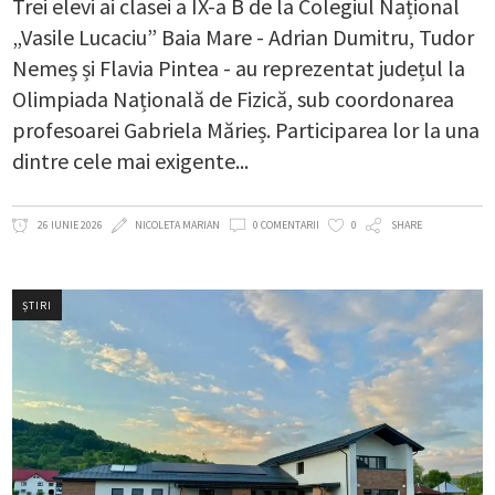
Trei elevi ai clasei a IX-a B de la Colegiul Național
„Vasile Lucaciu” Baia Mare - Adrian Dumitru, Tudor
Nemeș și Flavia Pintea - au reprezentat județul la
Olimpiada Națională de Fizică, sub coordonarea
profesoarei Gabriela Mărieș. Participarea lor la una
dintre cele mai exigente
26 IUNIE 2026
NICOLETA MARIAN
0 COMENTARII
0
SHARE
ȘTIRI