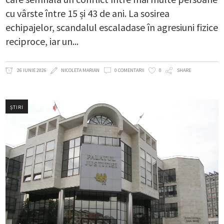
cu vârste între 15 și 43 de ani. La sosirea
echipajelor, scandalul escaladase în agresiuni fizice
reciproce, iar un
26 IUNIE 2026
NICOLETA MARIAN
0 COMENTARII
0
SHARE
ȘTIRI