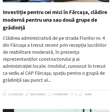
Investiție pentru cei mici în Fărcașa, clădire
modernă pentru una sau două grupe de
grădiniță
Clădirea administrativă de pe strada Florilor nr. 4
din Fărcașa a trecut recent prin recepția lucrărilor
de reabilitare moderată, în prezența
reprezentanților constructorului și ai
administrației locale. Imobilul, cunoscut în trecut
ca sediu al CAP Fărcașa, spațiu pentru o grupă de
grădiniță sau punct al
22 IUNIE 2026
BIRLE MARIUS
0 COMENTARII
0
SHARE