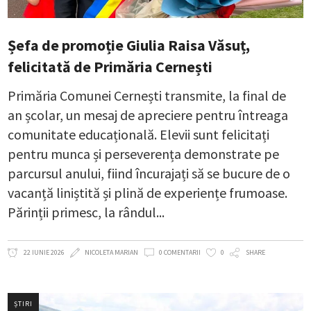
Șefa de promoție Giulia Raisa Văsuț,
felicitată de Primăria Cernești
Primăria Comunei Cernești transmite, la final de
an școlar, un mesaj de apreciere pentru întreaga
comunitate educațională. Elevii sunt felicitați
pentru munca și perseverența demonstrate pe
parcursul anului, fiind încurajați să se bucure de o
vacanță liniștită și plină de experiențe frumoase.
Părinții primesc, la rândul
22 IUNIE 2026
NICOLETA MARIAN
0 COMENTARII
0
SHARE
ȘTIRI