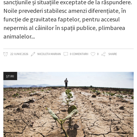
sancțiunile și situațiile exceptate de la răspundere.
Noile prevederi stabilesc amenzi diferențiate, în
funcție de gravitatea faptelor, pentru accesul
nepermis al câinilor în spații publice, plimbarea
animalelor
22 IUNIE 2026
NICOLETA MARIAN
0 COMENTARII
0
SHARE
ȘTIRI