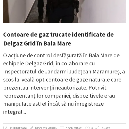
Contoare de gaz trucate identificate de
Delgaz Grid în Baia Mare
O acțiune de control desfășurată în Baia Mare de
echipele Delgaz Grid, în colaborare cu
Inspectoratul de Jandarmi Județean Maramureș, a
scos la iveală opt contoare de gaze naturale care
prezentau intervenții neautorizate. Potrivit
reprezentanților companiei, dispozitivele erau
manipulate astfel încât să nu înregistreze
integral
23 IUNIE 2026
NICOLETA MARIAN
0 COMENTARII
0
SHARE