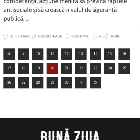
competență, acțiune menită să prevină faptele
antisociale și să crească nivelul de siguranță
publică.
21 IUNIE 2026
NICOLETA MARIAN
0 COMENTARII
0
SHARE
10
11
12
13
14
15
16
17
18
19
20
21
22
23
24
25
26
27
28
29
30