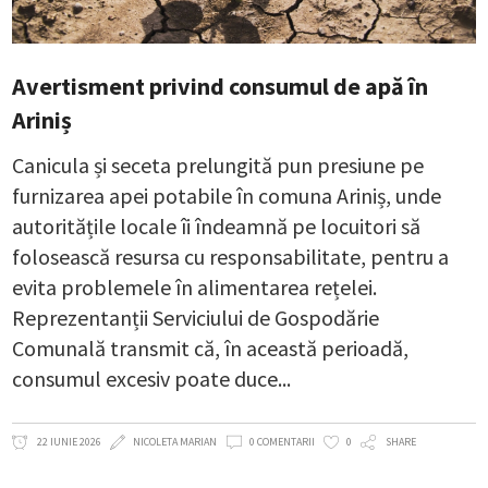
Avertisment privind consumul de apă în
Ariniș
Canicula și seceta prelungită pun presiune pe
furnizarea apei potabile în comuna Ariniș, unde
autoritățile locale îi îndeamnă pe locuitori să
folosească resursa cu responsabilitate, pentru a
evita problemele în alimentarea rețelei.
Reprezentanții Serviciului de Gospodărie
Comunală transmit că, în această perioadă,
consumul excesiv poate duce
22 IUNIE 2026
NICOLETA MARIAN
0 COMENTARII
0
SHARE