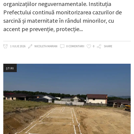
organizațiilor neguvernamentale. Instituția
Prefectului continuă monitorizarea cazurilor de
sarcină și maternitate în rândul minorilor, cu
accent pe prevenție, protecție
1 IULIE 2026
NICOLETA MARIAN
0 COMENTARII
0
SHARE
ȘTIRI