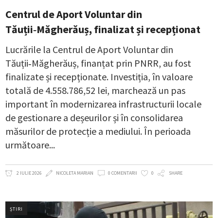
Centrul de Aport Voluntar din
Tăuții‑Măgherăuș, finalizat și recepționat
Lucrările la Centrul de Aport Voluntar din
Tăuții‑Măgherăuș, finanțat prin PNRR, au fost
finalizate și recepționate. Investiția, în valoare
totală de 4.558.786,52 lei, marchează un pas
important în modernizarea infrastructurii locale
de gestionare a deșeurilor și în consolidarea
măsurilor de protecție a mediului. În perioada
următoare
2 IULIE 2026
NICOLETA MARIAN
0 COMENTARII
0
SHARE
ȘTIRI