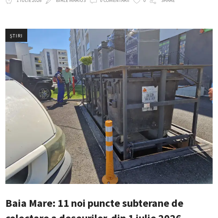
1 IULIE 2026
BIRLE MARIUS
0 COMENTARII
0
SHARE
ȘTIRI
Baia Mare: 11 noi puncte subterane de
colectare a deșeurilor, din 1 iulie 2026