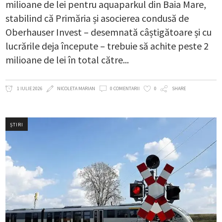
milioane de lei pentru aquaparkul din Baia Mare,
stabilind că Primăria și asocierea condusă de
Oberhauser Invest – desemnată câștigătoare și cu
lucrările deja începute – trebuie să achite peste 2
milioane de lei în total către
1 IULIE 2026
NICOLETA MARIAN
0 COMENTARII
0
SHARE
ȘTIRI