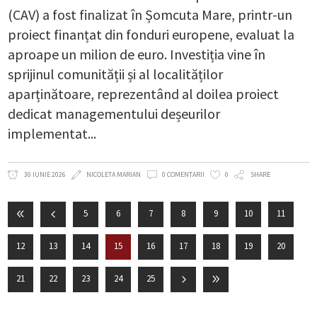
(CAV) a fost finalizat în Șomcuta Mare, printr-un
proiect finanțat din fonduri europene, evaluat la
aproape un milion de euro. Investiția vine în
sprijinul comunității și al localităților
aparținătoare, reprezentând al doilea proiect
dedicat managementului deșeurilor
implementat
30 IUNIE 2026
NICOLETA MARIAN
0 COMENTARII
0
SHARE
5
6
7
8
9
10
11
12
13
14
15
16
17
18
19
20
21
22
23
24
25