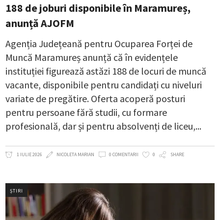
188 de joburi disponibile în Maramureș,
anunță AJOFM
Agenția Județeană pentru Ocuparea Forței de
Muncă Maramureș anunță că în evidențele
instituției figurează astăzi 188 de locuri de muncă
vacante, disponibile pentru candidați cu niveluri
variate de pregătire. Oferta acoperă posturi
pentru persoane fără studii, cu formare
profesională, dar și pentru absolvenți de liceu,
1 IULIE 2026
NICOLETA MARIAN
0 COMENTARII
0
SHARE
ȘTIRI