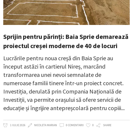
Sprijin pentru părinți: Baia Sprie demarează
proiectul creșei moderne de 40 de locuri
Lucrările pentru noua creșă din Baia Sprie au
început astăzi în cartierul Nireș, marcând
transformarea unei nevoi semnalate de
numeroase familii tinere într-un proiect concret.
Investiția, derulată prin Compania Națională de
Investiții, va permite orașului să ofere servicii de
educație și îngrijire antepreșcolară pentru copiii
1 IULIE 2026
NICOLETA MARIAN
0 COMENTARII
0
SHARE