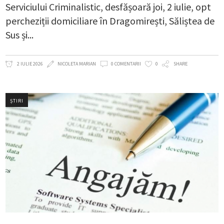
Serviciului Criminalistic, desfășoară joi, 2 iulie, opt
percheziții domiciliare în Dragomirești, Săliștea de
Sus și
2 IULIE 2026
NICOLETA MARIAN
0 COMENTARII
0
SHARE
ȘTIRI