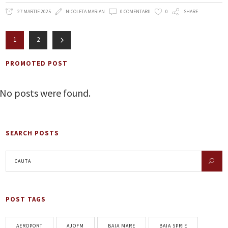
27 MARTIE 2025
NICOLETA MARIAN
0 COMENTARII
0
SHARE
1
2
PROMOTED POST
No posts were found.
SEARCH POSTS
POST TAGS
AEROPORT
AJOFM
BAIA MARE
BAIA SPRIE