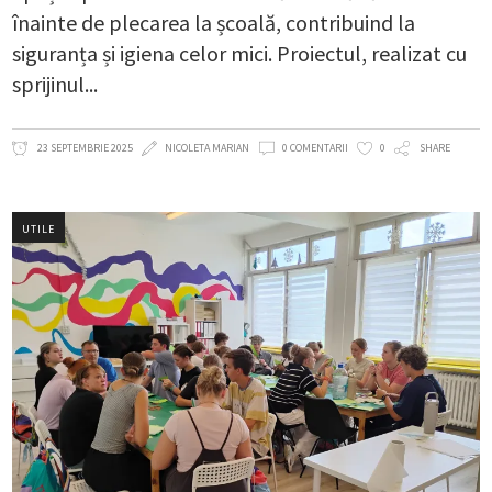
înainte de plecarea la școală, contribuind la
siguranța și igiena celor mici. Proiectul, realizat cu
sprijinul
23 SEPTEMBRIE 2025
NICOLETA MARIAN
0 COMENTARII
0
SHARE
UTILE