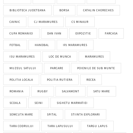
BIBLIOTECA JUDETEANA
BORSA
CATALIN CHERECHES
CAVNIC
CJ MARAMURES
CS MINAUR
CUPA ROMANIEI
DAN IVAN
EXPOZITIE
FARCASA
FOTBAL
HANDBAL
IPJ MARAMURES
ISU MARAMURES
LOC DE MUNCA
MARAMURES
MUZEUL SATULUI
PARCARE
POIENILE DE SUB MUNTE
POLITIA LOCALA
POLITIA RUTIERA
RECEA
ROMANIA
RUGBY
SALVAMONT
SATU MARE
SCOALA
SEINI
SIGHETU MARMATIEI
SOMCUTA MARE
SPITAL
STIINTA EXPLORARI
TARA CODRULUI
TARA LAPUSULUI
TARGU LAPUS