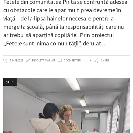
Fetele din comunitatea Pirita se confruntă adesea
cu obstacole care le apar mult prea devreme în
viață – de la lipsa hainelor necesare pentru a
merge la școală, până la responsabilități care nu
ar trebui să aparțină copilăriei. Prin proiectul
„Fetele sunt inima comunității”, derulat
3 MAI 2026
NICOLETA MARIAN
0 COMENTARII
0
SHARE
ȘTIRI