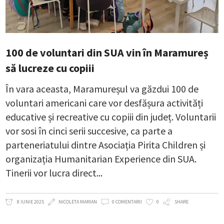
100 de voluntari din SUA vin în Maramureș
să lucreze cu copiii
În vara aceasta, Maramureșul va găzdui 100 de
voluntari americani care vor desfășura activități
educative și recreative cu copiii din județ. Voluntarii
vor sosi în cinci serii succesive, ca parte a
parteneriatului dintre Asociația Pirita Children și
organizația Humanitarian Experience din SUA.
Tinerii vor lucra direct
8 IUNIE 2025
NICOLETA MARIAN
0 COMENTARII
0
SHARE