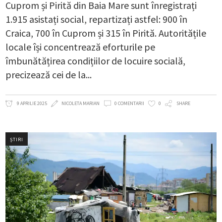
Cuprom și Pirită din Baia Mare sunt înregistrați
1.915 asistați social, repartizați astfel: 900 în
Craica, 700 în Cuprom și 315 în Pirită. Autoritățile
locale își concentrează eforturile pe
îmbunătățirea condițiilor de locuire socială,
precizează cei de la
9 APRILIE 2025
NICOLETA MARIAN
0 COMENTARII
0
SHARE
ȘTIRI