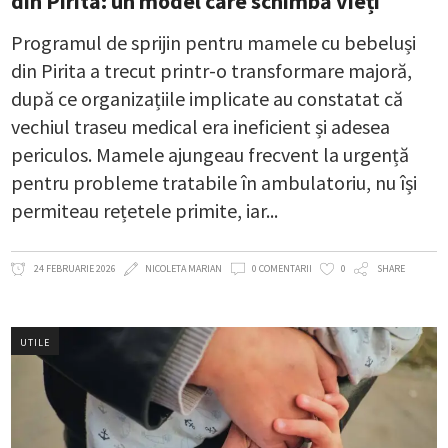
din Pirita: un model care schimbă vieți
Programul de sprijin pentru mamele cu bebeluși
din Pirita a trecut printr-o transformare majoră,
după ce organizațiile implicate au constatat că
vechiul traseu medical era ineficient și adesea
periculos. Mamele ajungeau frecvent la urgență
pentru probleme tratabile în ambulatoriu, nu își
permiteau rețetele primite, iar
24 FEBRUARIE 2026
NICOLETA MARIAN
0 COMENTARII
0
SHARE
UTILE