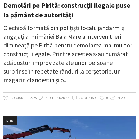
Demolări pe Pirită: construcții ilegale puse
la pământ de autorități
O echipă formată din polițiști locali, jandarmi și
angajați ai Primăriei Baia Mare a intervenit ieri
dimineață pe Pirită pentru demolarea mai multor
construcții ilegale. Printre acestea s-au numărat
adăposturi improvizate ale unor persoane
surprinse în repetate rânduri la cerșetorie, un
magazin clandestin și o
10 OCTOMBRIE 2025
NICOLETA MARIAN
0 COMENTARII
0
SHARE
ȘTIRI