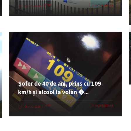
ȘTIRI
0 COMENTARII
07 AUG. 2026
Șofer de 40 de ani, prins cu 109
km/h și alcool la volan �...
ȘTIRI
0 COMENTARII
06 AUG. 2026