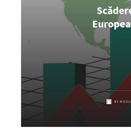
Scădere
European
BY
NICOL