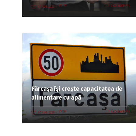
ȘTIRI
0 COMENTARII
07 AUG. 2026
Fărcașa își crește capacitatea de
alimentare cu apă
ȘTIRI
0 COMENTARII
07 AUG. 2026