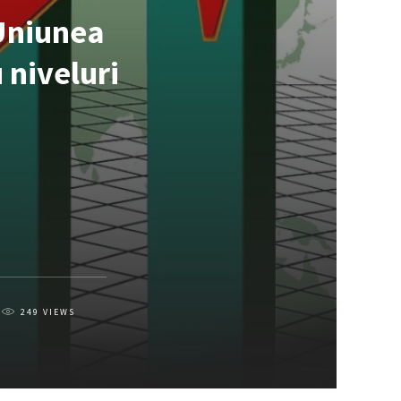
 Uniunea
 niveluri
249
VIEWS