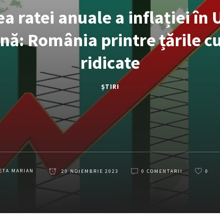
a ratei anuale a inflației în
ă: România printre țările cu
ridicate
ȘTIRI
ETA MARIAN
20 NOIEMBRIE 2023
0 COMENTARII
0