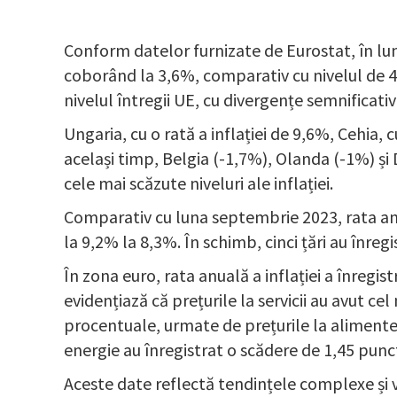
Conform datelor furnizate de Eurostat, în lun
coborând la 3,6%, comparativ cu nivelul de 4,
nivelul întregii UE, cu divergențe semnificat
Ungaria, cu o rată a inflației de 9,6%, Cehia, 
același timp, Belgia (-1,7%), Olanda (-1%) și
cele mai scăzute niveluri ale inflației.
Comparativ cu luna septembrie 2023, rata anua
la 9,2% la 8,3%. În schimb, cinci țări au înregi
În zona euro, rata anuală a inflației a înregi
evidențiază că prețurile la servicii au avut ce
procentuale, urmate de prețurile la alimente, 
energie au înregistrat o scădere de 1,45 pun
Aceste date reflectă tendințele complexe și va