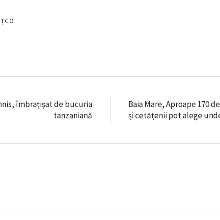
EȚCO
nis, îmbrațișat de bucuria
Baia Mare, Aproape 170 d
tanzaniană
și cetățenii pot alege und