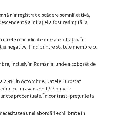
ană a înregistrat o scădere semnificativă,
scendentă a inflației a fost resimțită la
 cele mai ridicate rate ale inflației. În
ției negative, fiind printre statele membre cu
mbre, inclusiv în România, unde a coborât de
e la 2,9% în octombrie. Datele Eurostat
urilor, cu un avans de 1,97 puncte
puncte procentuale. În contrast, prețurile la
necesitatea unei abordări echilibrate în