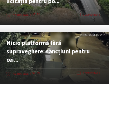
licitația pentru po...
ȘTIRI
0 COMENTARII
07 AUG. 2026
Nicio platformă fără
supraveghere: sancțiuni pentru
cei...
ȘTIRI
0 COMENTARII
06 AUG. 2026