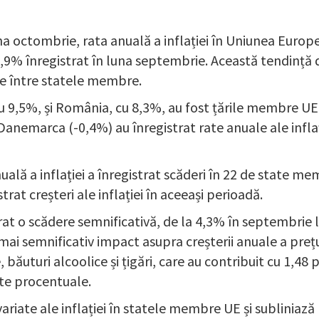
a octombrie, rata anuală a inflației în Uniunea Europe
9% înregistrat în luna septembrie. Această tendință de
ive între statele membre.
cu 9,5%, și România, cu 8,3%, au fost țările membre UE cu
 Danemarca (-0,4%) au înregistrat rate anuale ale infla
lă a inflației a înregistrat scăderi în 22 de state me
strat creșteri ale inflației în aceeași perioadă.
strat o scădere semnificativă, de la 4,3% în septembri
l mai semnificativ impact asupra creșterii anuale a preț
băuturi alcoolice și țigări, care au contribuit cu 1,48 
cte procentuale.
riate ale inflației în statele membre UE și subliniază 