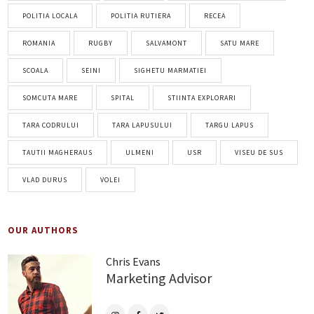
POLITIA LOCALA
POLITIA RUTIERA
RECEA
ROMANIA
RUGBY
SALVAMONT
SATU MARE
SCOALA
SEINI
SIGHETU MARMATIEI
SOMCUTA MARE
SPITAL
STIINTA EXPLORARI
TARA CODRULUI
TARA LAPUSULUI
TARGU LAPUS
TAUTII MAGHERAUS
ULMENI
USR
VISEU DE SUS
VLAD DURUS
VOLEI
OUR AUTHORS
Chris Evans
Marketing Advisor