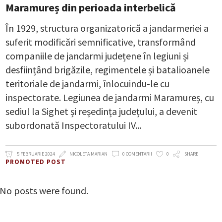
Maramureș din perioada interbelică
În 1929, structura organizatorică a jandarmeriei a
suferit modificări semnificative, transformând
companiile de jandarmi județene în legiuni și
desființând brigăzile, regimentele și batalioanele
teritoriale de jandarmi, înlocuindu-le cu
inspectorate. Legiunea de jandarmi Maramureș, cu
sediul la Sighet și reședința județului, a devenit
subordonată Inspectoratului IV
5 FEBRUARIE 2024
NICOLETA MARIAN
0 COMENTARII
0
SHARE
PROMOTED POST
No posts were found.