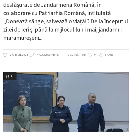
desfășurate de Jandarmeria Română, în
colaborare cu Patriarhia Română, intitulată
„Donează sânge, salvează o viață!”. De la începutul
zilei de ieri și până la mijlocul lunii mai, jandarmii
maramureșeni
2 APRILIE 2024
NICOLETA MARIAN
0 COMENTARII
0
SHARE
ȘTIRI