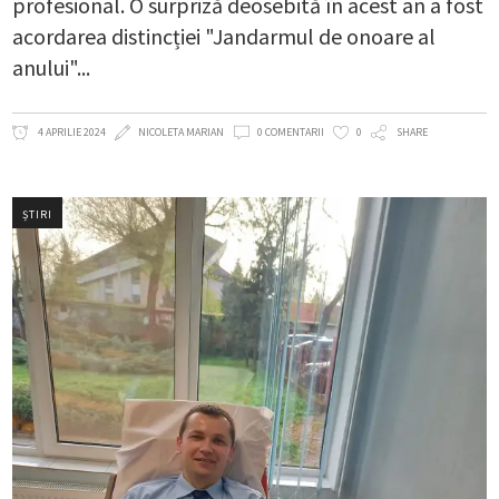
profesional. O surpriză deosebită în acest an a fost
acordarea distincției "Jandarmul de onoare al
anului"
4 APRILIE 2024
NICOLETA MARIAN
0 COMENTARII
0
SHARE
ȘTIRI