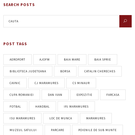
SEARCH POSTS
POST TAGS
AEROPORT
AJOFM
BAIA MARE
BAIA SPRIE
BIBLIOTECA JUDETEANA
BORSA
CATALIN CHERECHES
CAVNIC
CJ MARAMURES
CS MINAUR
CUPA ROMANIEI
DAN IVAN
EXPOZITIE
FARCASA
FOTBAL
HANDBAL
IPJ MARAMURES
ISU MARAMURES
LOC DE MUNCA
MARAMURES
MUZEUL SATULUI
PARCARE
POIENILE DE SUB MUNTE