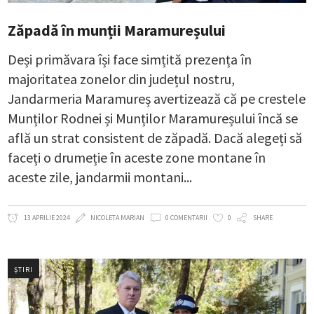
Zăpadă în munții Maramureșului
Deși primăvara își face simțită prezența în
majoritatea zonelor din județul nostru,
Jandarmeria Maramureș avertizează că pe crestele
Munților Rodnei și Munților Maramureșului încă se
află un strat consistent de zăpadă. Dacă alegeți să
faceți o drumeție în aceste zone montane în
aceste zile, jandarmii montani
13 APRILIE 2024
NICOLETA MARIAN
0 COMENTARII
0
SHARE
ȘTIRI